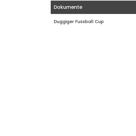
Dokumente
Duggiger Fussball Cup
Links
You Tube Link
Instragram Link