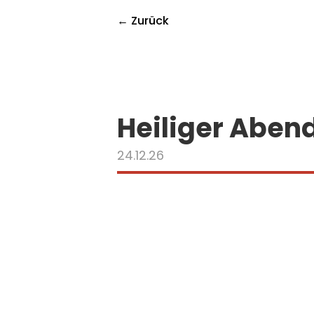
← Zurück
Heiliger Aben
24.12.26