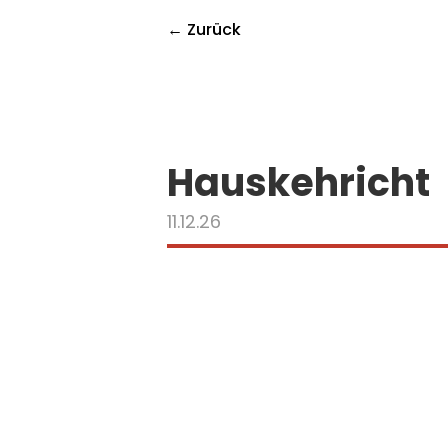
← Zurück
Hauskehricht
11.12.26