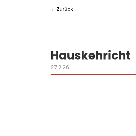
← Zurück
Hauskehricht
27.2.26