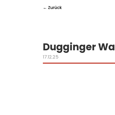
← Zurück
Dugginger W
17.12.25