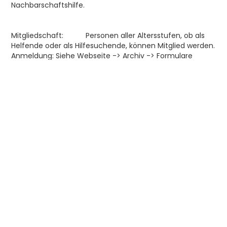
Nachbarschaftshilfe.
Mitgliedschaft: Personen aller Altersstufen, ob als
Helfende oder als Hilfesuchende, können Mitglied werden.
Anmeldung: Siehe Webseite -> Archiv -> Formulare
Mitgliederbeitrag: Einzelmitglieder CHF 20.00 p.a oder
Ehepaare/Partnerschaften CHF 30.00 p.a.
Öffnungszeiten: Montag und Freitag 14:00-16:00,
Mittwoch 9:00-11:00
Präsidium: Armin Hauser