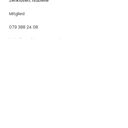
Zenklusen, Isabelle
Mitglied
079 388 24 08
isabellezenklusen@gmx.ch